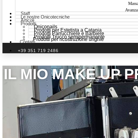
Mass
Avanza
Staff
Le nostre Onicotecniche
Articoli
Prodotti
Oniconails
Prodotti per Estetista a Catania
Prodotti Parrucchiere e Barbiere
Prodotti Trucco semipermanente
Prodotti per ricostruzione unghie
Contatti
+39 351 719 2486
IL MIO MAKE UP P