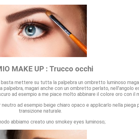
MIO MAKE UP : Trucco occhi
o basta mettere su tutta la palpebra un ombretto luminoso magari
 la palpebra, magari anche con un ombretto perlato, nell’angolo
uro ad esempio a me piace molto abbinare il colore oro con il 
eutro ad esempio beige chiaro opaco e applicarlo nella piega p
transizione naturale.
modo abbiamo creato uno smokey eyes luminoso;