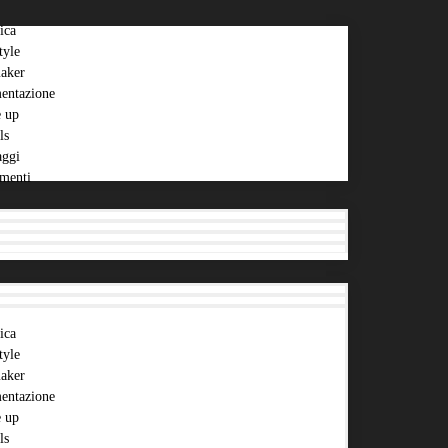
ica
tyle
aker
entazione
 up
ls
aggi
menti
ica
tyle
aker
entazione
 up
ls