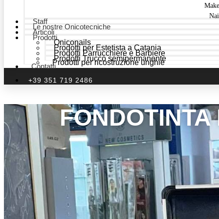
Make
Nai
Staff
Le nostre Onicotecniche
Articoli
Prodotti
Oniconails
Prodotti per Estetista a Catania
Prodotti Parrucchiere e Barbiere
Prodotti Trucco semipermanente
Prodotti per ricostruzione unghie
Contatti
+39 351 719 2486
FONDOTINTA 