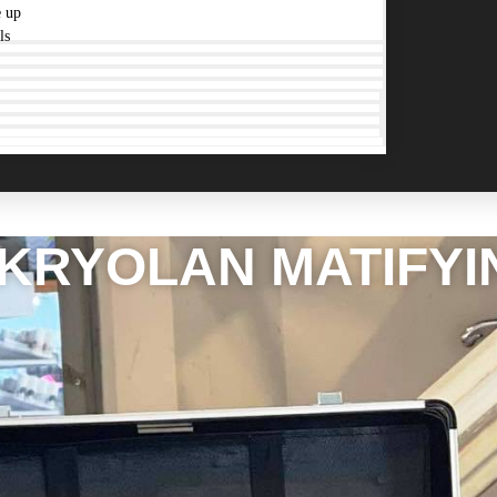
 up
ls
KRYOLAN MATIFYI