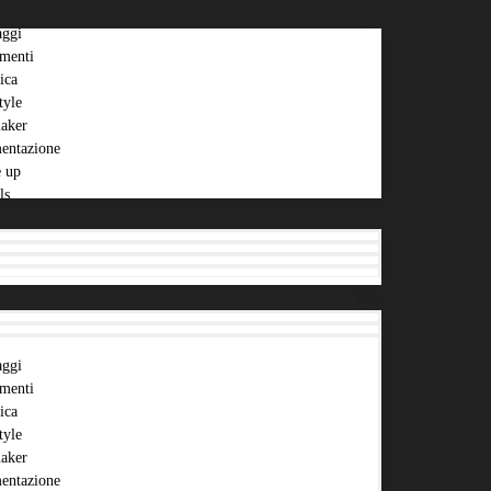
aggi
menti
ica
tyle
aker
entazione
 up
ls
aggi
menti
ica
tyle
aker
entazione