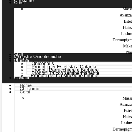
Chi siamo
Corsi
Mass
Avanza
Estet
Hairs
Lashm
Dermopigm
Make
Nai
Staff
Le nostre Onicotecniche
Articoli
Prodotti
Oniconails
Prodotti per Estetista a Catania
Prodotti Parrucchiere e Barbiere
Prodotti Trucco semipermanente
Prodotti per ricostruzione unghie
Contatti
Home
Chi siamo
Corsi
Mass
Avanza
Estet
Hairs
Lashm
Dermopigm