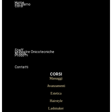
Home
Chi siamo
Corsi
Massaggi
Avanzamenti
Estetica
Hairstyle
Lashmaker
Dermopigmentazione
Make up
Nails
Staff
Le nostre Onicotecniche
Articoli
Prodotti
Oniconails
Prodotti per Estetista a Catania
Prodotti Parrucchiere e Barbiere
Prodotti Trucco semipermanente
Prodotti per ricostruzione unghie
Contatti
CORSI
Massaggi
Avanzamenti
Estetica
Hairstyle
Lashmaker