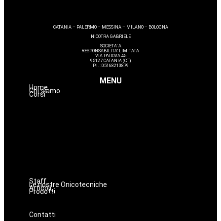
CATANIA – PALERMO – MESSINA – MILANO – BOLOGNA
NICOTRA GABRIELE
SOCIETA’ A
RESPONSABILITA’ LIMITATA
VIA PADOVA 45
95127 CATANIA (CT)
P.I. : 05168210879
MENU
Home
Chi siamo
Corsi
Massaggi
Avanzamenti
Estetica
Hairstyle
Lashmaker
Dermopigmentazione
Make up
Nails
Staff
Le nostre Onicotecniche
Articoli
Prodotti
Oniconails
Prodotti per Estetista a Catania
Prodotti Parrucchiere e Barbiere
Prodotti Trucco semipermanente
Prodotti per ricostruzione unghie
Contatti