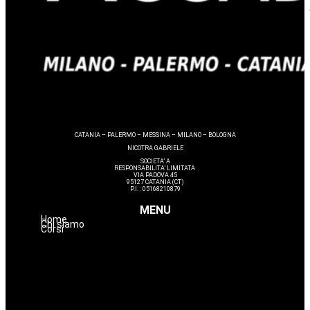
CATANIA – PALERMO – MESSINA – MILANO – BOLOGNA
NICOTRA GABRIELE
SOCIETA’ A
RESPONSABILITA’ LIMITATA
VIA PADOVA 45
95127 CATANIA (CT)
P.I. : 05168210879
MENU
Home
Chi siamo
Corsi
Make up
Nails
Massaggi
Avanzamenti
Estetica