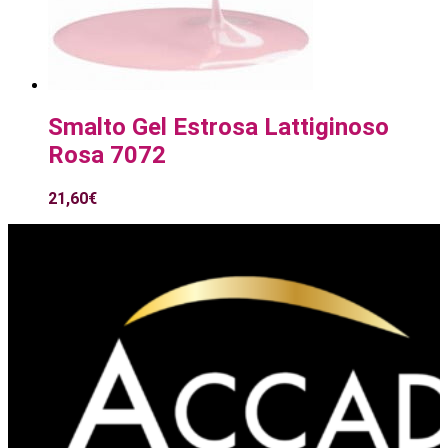
Smalto Gel Estrosa Lattiginoso
Rosa 7072
21,60
€