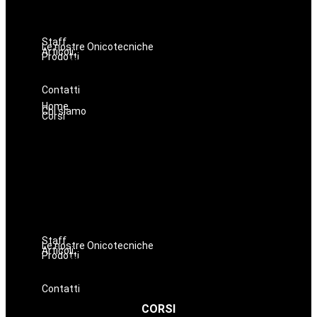
Hairstyle
Lashmaker
Dermopigmentazione
Staff
Le nostre Onicotecniche
Articoli
Prodotti
Oniconails
Prodotti per Estetista a Catania
Prodotti Parrucchiere e Barbiere
Prodotti Trucco semipermanente
Prodotti per ricostruzione unghie
Contatti
Home
Chi siamo
Corsi
Make up
Nails
Massaggi
Avanzamenti
Estetica
Hairstyle
Lashmaker
Dermopigmentazione
Staff
Le nostre Onicotecniche
Articoli
Prodotti
Oniconails
Prodotti per Estetista a Catania
Prodotti Parrucchiere e Barbiere
Prodotti Trucco semipermanente
Prodotti per ricostruzione unghie
Contatti
CORSI