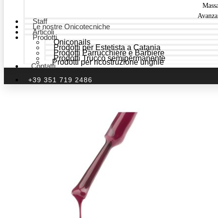
Mass
Avanza
Staff
Le nostre Onicotecniche
Articoli
Prodotti
Oniconails
Prodotti per Estetista a Catania
Prodotti Parrucchiere e Barbiere
Prodotti Trucco semipermanente
Prodotti per ricostruzione unghie
Contatti
+39 351 719 2486