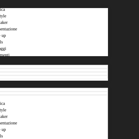
ica
tyle
aker
entazione
 up
ls
aggi
menti
ica
tyle
aker
entazione
 up
ls