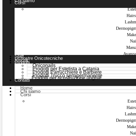
Chi siamo
Corsi
Estet
Hairs
Lashm
Dermopigm
Make
Nai
Mass
Avanza
Staff
Le nostre Onicotecniche
Articoli
Prodotti
Oniconails
Prodotti per Estetista a Catania
Prodotti Parrucchiere e Barbiere
Prodotti Trucco semipermanente
Prodotti per ricostruzione unghie
Contatti
Home
Chi siamo
Corsi
Estet
Hairs
Lashm
Dermopigm
Make
Nai