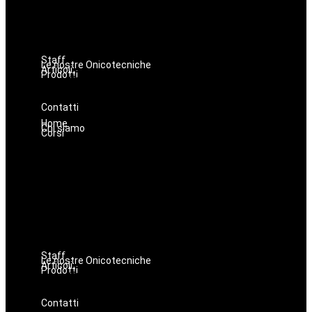
Make up
Nails
Massaggi
Avanzamenti
Staff
Le nostre Onicotecniche
Articoli
Prodotti
Oniconails
Prodotti per Estetista a Catania
Prodotti Parrucchiere e Barbiere
Prodotti Trucco semipermanente
Prodotti per ricostruzione unghie
Contatti
Home
Chi siamo
Corsi
Estetica
Hairstyle
Lashmaker
Dermopigmentazione
Make up
Nails
Massaggi
Avanzamenti
Staff
Le nostre Onicotecniche
Articoli
Prodotti
Oniconails
Prodotti per Estetista a Catania
Prodotti Parrucchiere e Barbiere
Prodotti Trucco semipermanente
Prodotti per ricostruzione unghie
Contatti