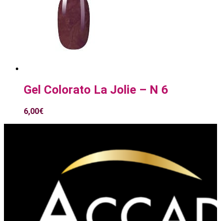
Gel Colorato La Jolie – N 6
6,00
€