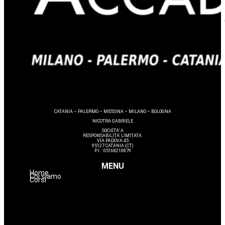
CATANIA – PALERMO – MESSINA – MILANO – BOLOGNA
NICOTRA GABRIELE
SOCIETA’ A
RESPONSABILITA’ LIMITATA
VIA PADOVA 45
95127 CATANIA (CT)
P.I. : 05168210879
MENU
Home
Chi siamo
Corsi
Estetica
Hairstyle
Lashmaker
Dermopigmentazione