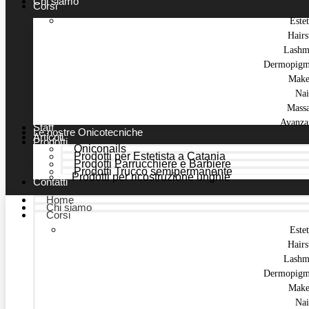
Chi siamo
Corsi
Estet
Hairs
Lashm
Dermopigm
Make
Nai
Mass
Avanza
Staff
Le nostre Onicotecniche
Articoli
Prodotti
Oniconails
Prodotti per Estetista a Catania
Prodotti Parrucchiere e Barbiere
Prodotti Trucco semipermanente
Prodotti per ricostruzione unghie
Contatti
Home
Chi siamo
Corsi
Estet
Hairs
Lashm
Dermopigm
Make
Nai