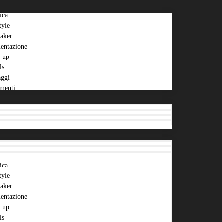
ica
tyle
aker
entazione
 up
ls
aggi
menti
ica
tyle
aker
entazione
 up
ls