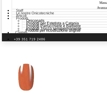
Mass
Avanza
Staff
Le nostre Onicotecniche
Articoli
Prodotti
Oniconails
Prodotti per Estetista a Catania
Prodotti Parrucchiere e Barbiere
Prodotti Trucco semipermanente
Prodotti per ricostruzione unghie
Contatti
+39 351 719 2486