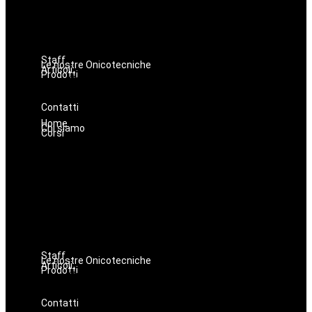
Make up
Nails
Massaggi
Avanzamenti
Staff
Le nostre Onicotecniche
Articoli
Prodotti
Oniconails
Prodotti per Estetista a Catania
Prodotti Parrucchiere e Barbiere
Prodotti Trucco semipermanente
Prodotti per ricostruzione unghie
Contatti
Home
Chi siamo
Corsi
Estetica
Hairstyle
Lashmaker
Dermopigmentazione
Make up
Nails
Massaggi
Avanzamenti
Staff
Le nostre Onicotecniche
Articoli
Prodotti
Oniconails
Prodotti per Estetista a Catania
Prodotti Parrucchiere e Barbiere
Prodotti Trucco semipermanente
Prodotti per ricostruzione unghie
Contatti