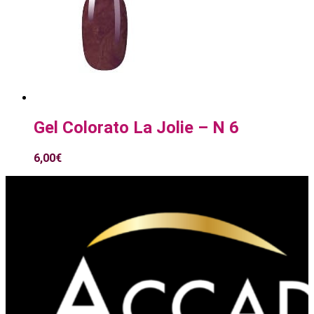
Gel Colorato La Jolie – N 6
6,00
€