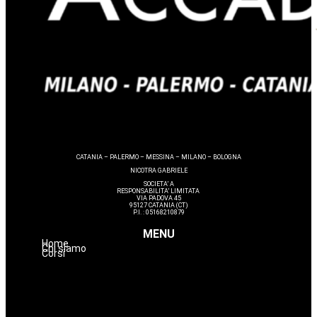
CATANIA – PALERMO – MESSINA – MILANO – BOLOGNA
NICOTRA GABRIELE
SOCIETA’ A
RESPONSABILITA’ LIMITATA
VIA PADOVA 45
95127 CATANIA (CT)
P.I. : 05168210879
MENU
Home
Chi siamo
Corsi
Estetica
Hairstyle
Lashmaker
Dermopigmentazione