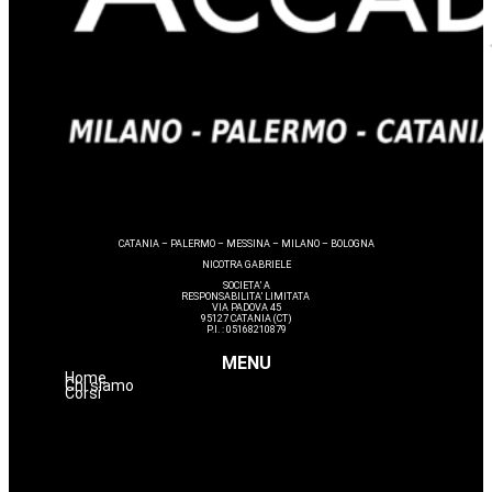
CATANIA – PALERMO – MESSINA – MILANO – BOLOGNA
NICOTRA GABRIELE
SOCIETA’ A
RESPONSABILITA’ LIMITATA
VIA PADOVA 45
95127 CATANIA (CT)
P.I. : 05168210879
MENU
Home
Chi siamo
Corsi
Make up
Nails
Massaggi
Avanzamenti