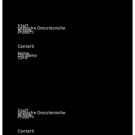
Estetica
Hairstyle
Lashmaker
Dermopigmentazione
Staff
Le nostre Onicotecniche
Articoli
Prodotti
Oniconails
Prodotti per Estetista a Catania
Prodotti Parrucchiere e Barbiere
Prodotti Trucco semipermanente
Prodotti per ricostruzione unghie
Contatti
Home
Chi siamo
Corsi
Make up
Nails
Massaggi
Avanzamenti
Estetica
Hairstyle
Lashmaker
Dermopigmentazione
Staff
Le nostre Onicotecniche
Articoli
Prodotti
Oniconails
Prodotti per Estetista a Catania
Prodotti Parrucchiere e Barbiere
Prodotti Trucco semipermanente
Prodotti per ricostruzione unghie
Contatti