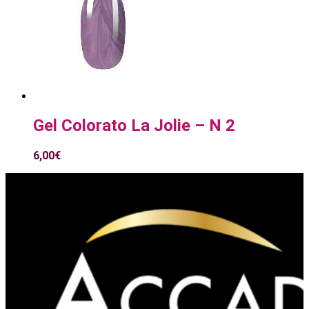
Gel Colorato La Jolie – N 2
6,00
€