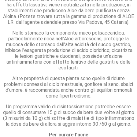
ha effetti lassativi, viene neutralizzata nella produzione, in
stabilimenti che producono Aloe da bere purificata senza
Aloina. (Potete trovare tutta la gamma di produzione di ALOE
LR dall’agente aziendale presso Via Padova, 45 Catania).
Nello stomaco la componente muco polisaccaridica,
particolarmente ricca nell’Aloe arborescens, protegge la
mucosa dello stomaco dall’alta acidità del succo gastrico,
inibisce l’esagerata produzione di acido cloridrico; cicatrizza
le lesioni gastriche e duodenali, possiede un’azione
antinfiammatoria con effetto lenitivo delle gastriti e delle
esofagiti.
Altre proprietà di questa pianta sono quelle di ridurre
problemi connessi al ciclo mestruale, gonfiore al seno, sbalzi
d’umore, è raccomandata anche contro gli squilibri ormonali
come l’ipertiroidismo.
Un programma valido di disintossicazione potrebbe essere
quello di consumare 15 g di succo da bere due volte al giorno
(3 misurini da 10 g) chi soffre di malattie di tipo infiammatorio
la dose da bere di allora si aggira intorno 30 /60 g al giorno.
Per curare l’acne