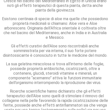
Cresce nel bacino del Mediterraneo in Egitto in Grecia erano
noti gli effetti terapeutici di questa pianta, detta anche
pianta della giovinezza.
Esistono centinaia di specie di aloe ma quelle che possiedono
proprietà medicinali si chiamano: Aloe vera e Aloe
arborescens. Originaria dell’Africa orientale è coltivata oltre
che nel bacino del Mediterraneo, anche in India e in Australia
e Messico.
Gli effetti curativi dell’Aloe sono riscontrabili anche
somministrata per via interna, il suo forte potere
disintossicante è conosciuto in tutte le medicine del mondo.
La sua gelatina miracolosa si trova all’interno delle foglie,
possiede proprietà antibiotiche, cicatrizzanti, oltre a
contenere, glucidi, steroidi vitamine e minerali, un
componente “acemanno” attiva le funzioni immunitarie
dell’organismo interrompendo la riproduzione dei virus.
Ricerche scientifiche hanno dichiarato che gli effetti
terapeutici dell’Aloe sono quelli di stimolare il rinnovo del
collagene nella pelle favorendo la rapida cicatrizzazione delle
ferite, possiede anche effetti antinfiammatori sia che venga
usata per uso topico (esternamente sulla pelle) sia per uso