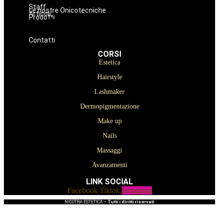
Avanzamenti
Staff
Le nostre Onicotecniche
Articoli
Prodotti
Oniconails
Prodotti per Estetista a Catania
Prodotti Parrucchiere e Barbiere
Prodotti Trucco semipermanente
Prodotti per ricostruzione unghie
Contatti
CORSI
Estetica
Hairstyle
Lashmaker
Dermopigmentazione
Make up
Nails
Massaggi
Avanzamenti
LINK SOCIAL
Facebook
Tiktok
Instagram
NICOTRA ESTETICA –
Tutti i diritti riservati