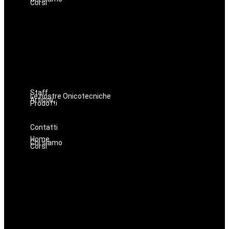
Corsi
Estetica
Hairstyle
Lashmaker
Dermopigmentazione
Make up
Nails
Massaggi
Avanzamenti
Staff
Le nostre Onicotecniche
Articoli
Prodotti
Oniconails
Prodotti per Estetista a Catania
Prodotti Parrucchiere e Barbiere
Prodotti Trucco semipermanente
Prodotti per ricostruzione unghie
Contatti
Home
Chi siamo
Corsi
Estetica
Hairstyle
Lashmaker
Dermopigmentazione
Make up
Nails
Massaggi