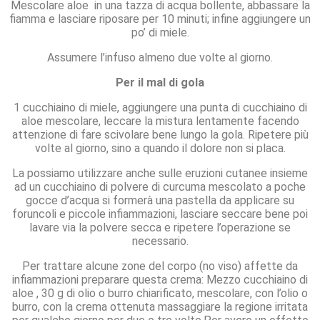
Mescolare aloe in una tazza di acqua bollente, abbassare la
fiamma e lasciare riposare per 10 minuti; infine aggiungere un
po’ di miele.
Assumere l’infuso almeno due volte al giorno.
Per il mal di gola
1 cucchiaino di miele, aggiungere una punta di cucchiaino di
aloe mescolare, leccare la mistura lentamente facendo
attenzione di fare scivolare bene lungo la gola. Ripetere più
volte al giorno, sino a quando il dolore non si placa.
La possiamo utilizzare anche sulle eruzioni cutanee insieme
ad un cucchiaino di polvere di curcuma mescolato a poche
gocce d’acqua si formerà una pastella da applicare su
foruncoli e piccole infiammazioni, lasciare seccare bene poi
lavare via la polvere secca e ripetere l’operazione se
necessario.
Per trattare alcune zone del corpo (no viso) affette da
infiammazioni preparare questa crema: Mezzo cucchiaino di
aloe , 30 g di olio o burro chiarificato, mescolare, con l’olio o
burro, con la crema ottenuta massaggiare la regione irritata