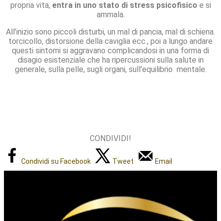
propria vita,
entra in uno stato di stress psicofisico
e si
ammala.
All’inizio sono piccoli disturbi, un mal di pancia, mal di schiena.
torcicollo, distorsione della caviglia ecc., poi a lungo andare
questi sintomi si aggravano complicandosi in una forma di
disagio esistenziale che ha ripercussioni sulla salute in
generale, sulla pelle, sugli organi, sull’equilibrio mentale.
CONDIVIDI!
Condividi su Facebook
Tweet
Email