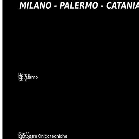
Home
Chi siamo
Corsi
Staff
Le nostre Onicotecniche
Articoli