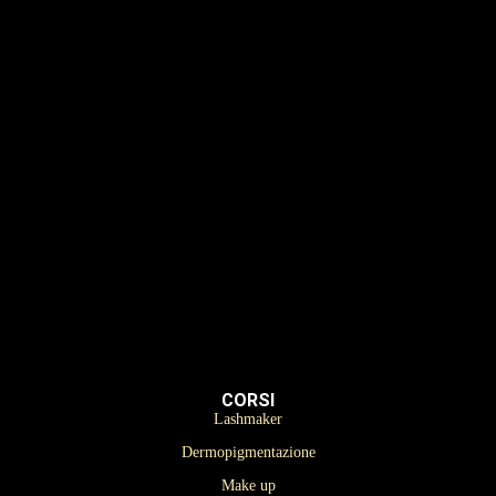
Lashmaker
Dermopigmentazione
Make up
Nails
Massaggi
Avanzamenti
Estetica
Hairstyle
CORSI
Lashmaker
Dermopigmentazione
Make up