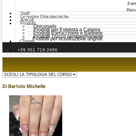
Estet
Hairs
Staff
Le nostre Onicotecniche
Articoli
Prodotti
Oniconails
Prodotti per Estetista a Catania
Prodotti Parrucchiere e Barbiere
Prodotti Trucco semipermanente
Prodotti per ricostruzione unghie
Contatti
+39 351 719 2486
Di Bartolo Michelle