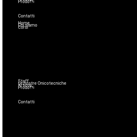
Prodotti
Oniconails
Prodotti per Estetista a Catania
Prodotti Parrucchiere e Barbiere
Prodotti Trucco semipermanente
Prodotti per ricostruzione unghie
Contatti
Home
Chi siamo
Corsi
Staff
Le nostre Onicotecniche
Articoli
Prodotti
Oniconails
Prodotti per Estetista a Catania
Prodotti Parrucchiere e Barbiere
Prodotti Trucco semipermanente
Prodotti per ricostruzione unghie
Contatti