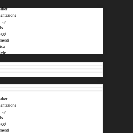
aker
entazione
 up
ls
aggi
menti
ica
tyle
aker
entazione
 up
ls
aggi
menti