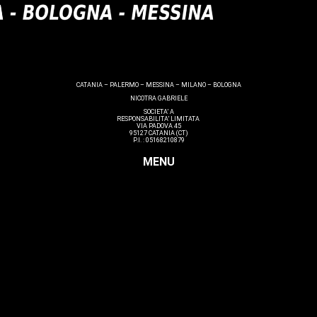
CATANIA – PALERMO – MESSINA – MILANO – BOLOGNA
NICOTRA GABRIELE
SOCIETA’ A
RESPONSABILITA’ LIMITATA
VIA PADOVA 45
95127 CATANIA (CT)
P.I. : 05168210879
MENU
Lashmaker
Dermopigmentazione
Make up
Nails
Massaggi
Avanzamenti
Estetica
Hairstyle