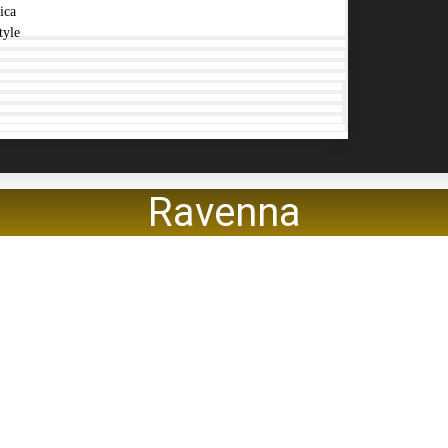
ica
tyle
Ravenna