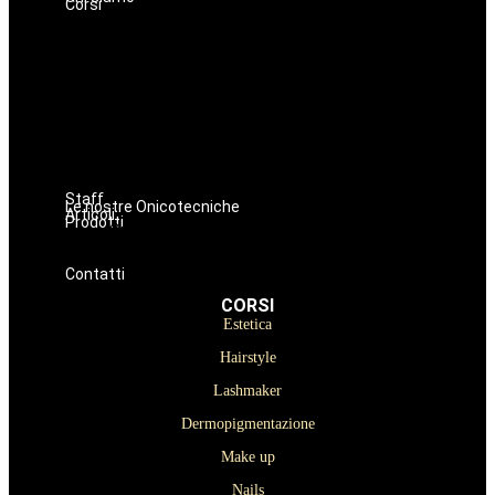
Corsi
Estetica
Hairstyle
Lashmaker
Dermopigmentazione
Make up
Nails
Massaggi
Avanzamenti
Staff
Le nostre Onicotecniche
Articoli
Prodotti
Oniconails
Prodotti per Estetista a Catania
Prodotti Parrucchiere e Barbiere
Prodotti Trucco semipermanente
Prodotti per ricostruzione unghie
Contatti
CORSI
Estetica
Hairstyle
Lashmaker
Dermopigmentazione
Make up
Nails