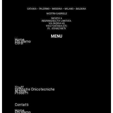
CATANIA – PALERMO – MESSINA – MILANO – BOLOGNA
NICOTRA GABRIELE
SOCIETA’ A
RESPONSABILITA’ LIMITATA
VIA PADOVA 45
95127 CATANIA (CT)
P.I. : 05168210879
MENU
Home
Chi siamo
Corsi
Estetica
Hairstyle
Lashmaker
Dermopigmentazione
Make up
Nails
Massaggi
Avanzamenti
Staff
Le nostre Onicotecniche
Articoli
Prodotti
Oniconails
Prodotti per Estetista a Catania
Prodotti Parrucchiere e Barbiere
Prodotti Trucco semipermanente
Prodotti per ricostruzione unghie
Contatti
Home
Chi siamo