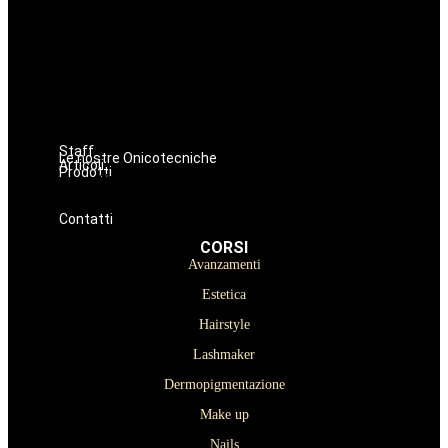
Estetica
Hairstyle
Lashmaker
Dermopigmentazione
Make up
Nails
Massaggi
Staff
Le nostre Onicotecniche
Articoli
Prodotti
Oniconails
Prodotti per Estetista a Catania
Prodotti Parrucchiere e Barbiere
Prodotti Trucco semipermanente
Prodotti per ricostruzione unghie
Contatti
CORSI
Avanzamenti
Estetica
Hairstyle
Lashmaker
Dermopigmentazione
Make up
Nails