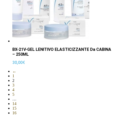
BX-21V-GEL LENITIVO ELASTICIZZANTE Da CABINA
– 250ML
30,00
€
←
1
2
3
4
5
…
14
15
16