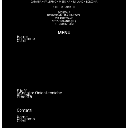
CATANIA – PALERMO – MESSINA – MILANO – BOLOGNA
NICOTRA GABRIELE
SOCIETA’ A
RESPONSABILITA’ LIMITATA
VIA PADOVA 45
95127 CATANIA (CT)
P.I. : 05168210879
MENU
Home
Chi siamo
Corsi
Avanzamenti
Estetica
Hairstyle
Lashmaker
Dermopigmentazione
Make up
Nails
Massaggi
Staff
Le nostre Onicotecniche
Articoli
Prodotti
Oniconails
Prodotti per Estetista a Catania
Prodotti Parrucchiere e Barbiere
Prodotti Trucco semipermanente
Prodotti per ricostruzione unghie
Contatti
Home
Chi siamo
Corsi
Avanzamenti