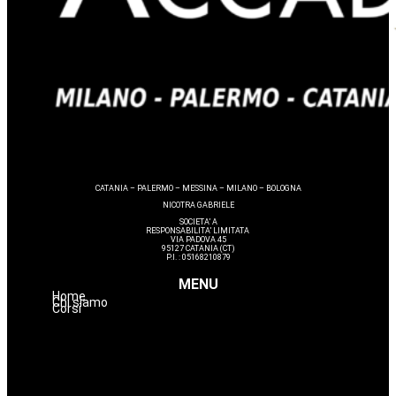
CATANIA – PALERMO – MESSINA – MILANO – BOLOGNA
NICOTRA GABRIELE
SOCIETA’ A
RESPONSABILITA’ LIMITATA
VIA PADOVA 45
95127 CATANIA (CT)
P.I. : 05168210879
MENU
Home
Chi siamo
Corsi
Make up
Nails
Massaggi
Avanzamenti