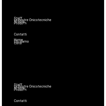
Estetica
Hairstyle
Lashmaker
Dermopigmentazione
Staff
Le nostre Onicotecniche
Articoli
Prodotti
Oniconails
Prodotti per Estetista a Catania
Prodotti Parrucchiere e Barbiere
Prodotti Trucco semipermanente
Prodotti per ricostruzione unghie
Contatti
Home
Chi siamo
Corsi
Make up
Nails
Massaggi
Avanzamenti
Estetica
Hairstyle
Lashmaker
Dermopigmentazione
Staff
Le nostre Onicotecniche
Articoli
Prodotti
Oniconails
Prodotti per Estetista a Catania
Prodotti Parrucchiere e Barbiere
Prodotti Trucco semipermanente
Prodotti per ricostruzione unghie
Contatti