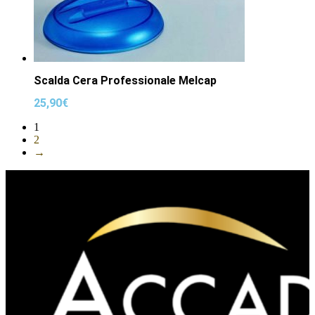
Scalda Cera Professionale Melcap
25,90
€
1
2
→