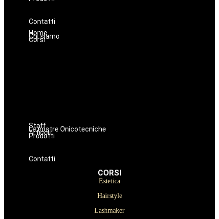
Oniconails
Prodotti per Estetista a Catania
Prodotti Parrucchiere e Barbiere
Prodotti Trucco semipermanente
Prodotti per ricostruzione unghie
Contatti
Home
Chi siamo
Corsi
Estetica
Hairstyle
Lashmaker
Dermopigmentazione
Make up
Nails
Massaggi
Avanzamenti
Staff
Le nostre Onicotecniche
Articoli
Prodotti
Oniconails
Prodotti per Estetista a Catania
Prodotti Parrucchiere e Barbiere
Prodotti Trucco semipermanente
Prodotti per ricostruzione unghie
Contatti
CORSI
Estetica
Hairstyle
Lashmaker