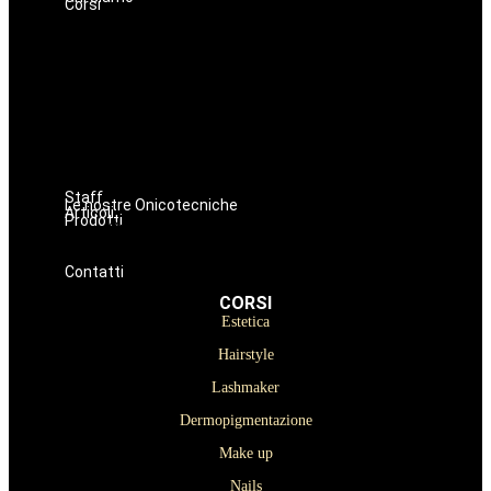
Corsi
Estetica
Hairstyle
Lashmaker
Dermopigmentazione
Make up
Nails
Massaggi
Avanzamenti
Staff
Le nostre Onicotecniche
Articoli
Prodotti
Oniconails
Prodotti per Estetista a Catania
Prodotti Parrucchiere e Barbiere
Prodotti Trucco semipermanente
Prodotti per ricostruzione unghie
Contatti
CORSI
Estetica
Hairstyle
Lashmaker
Dermopigmentazione
Make up
Nails