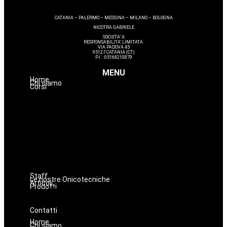
CATANIA – PALERMO – MESSINA – MILANO – BOLOGNA
NICOTRA GABRIELE
SOCIETA’ A
RESPONSABILITA’ LIMITATA
VIA PADOVA 45
95127 CATANIA (CT)
P.I. : 05168210879
MENU
Home
Chi siamo
Corsi
Estetica
Hairstyle
Lashmaker
Dermopigmentazione
Make up
Nails
Massaggi
Avanzamenti
Staff
Le nostre Onicotecniche
Articoli
Prodotti
Oniconails
Prodotti per Estetista a Catania
Prodotti Parrucchiere e Barbiere
Prodotti Trucco semipermanente
Prodotti per ricostruzione unghie
Contatti
Home
Chi siamo