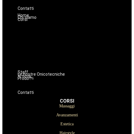
Prodotti Parrucchiere e Barbiere
Prodotti Trucco semipermanente
Prodotti per ricostruzione unghie
Contatti
Home
Chi siamo
Corsi
Massaggi
Avanzamenti
Estetica
Hairstyle
Lashmaker
Dermopigmentazione
Make up
Nails
Staff
Le nostre Onicotecniche
Articoli
Prodotti
Oniconails
Prodotti per Estetista a Catania
Prodotti Parrucchiere e Barbiere
Prodotti Trucco semipermanente
Prodotti per ricostruzione unghie
Contatti
CORSI
Massaggi
Avanzamenti
Estetica
Hairstyle