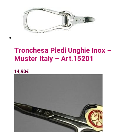
Tronchesa Piedi Unghie Inox –
Muster Italy – Art.15201
14,90
€