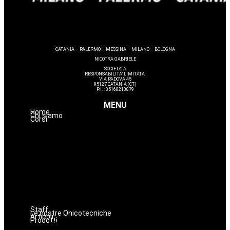
CATANIA – PALERMO – MESSINA – MILANO – BOLOGNA
NICOTRA GABRIELE
SOCIETA’ A
RESPONSABILITA’ LIMITATA
VIA PADOVA 45
95127 CATANIA (CT)
P.I. : 05168210879
MENU
Home
Chi siamo
Corsi
Massaggi
Avanzamenti
Estetica
Hairstyle
Lashmaker
Dermopigmentazione
Make up
Nails
Staff
Le nostre Onicotecniche
Articoli
Prodotti
Oniconails
Prodotti per Estetista a Catania