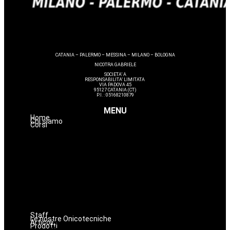
CATANIA – PALERMO – MESSINA – MILANO – BOLOGNA
NICOTRA GABRIELE
SOCIETA’ A
RESPONSABILITA’ LIMITATA
VIA PADOVA 45
95127 CATANIA (CT)
P.I. : 05168210879
MENU
Home
Chi siamo
Corsi
Nails
Massaggi
Avanzamenti
Estetica
Hairstyle
Lashmaker
Dermopigmentazione
Make up
Staff
Le nostre Onicotecniche
Articoli
Prodotti
Oniconails