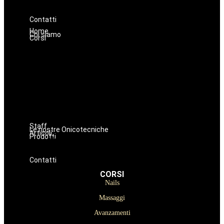
Prodotti per Estetista a Catania
Prodotti Parrucchiere e Barbiere
Prodotti Trucco semipermanente
Prodotti per ricostruzione unghie
Contatti
Home
Chi siamo
Corsi
Nails
Massaggi
Avanzamenti
Estetica
Hairstyle
Lashmaker
Dermopigmentazione
Make up
Staff
Le nostre Onicotecniche
Articoli
Prodotti
Oniconails
Prodotti per Estetista a Catania
Prodotti Parrucchiere e Barbiere
Prodotti Trucco semipermanente
Prodotti per ricostruzione unghie
Contatti
CORSI
Nails
Massaggi
Avanzamenti