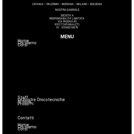
CATANIA – PALERMO – MESSINA – MILANO – BOLOGNA
NICOTRA GABRIELE
SOCIETA’ A
RESPONSABILITA’ LIMITATA
VIA PADOVA 45
95127 CATANIA (CT)
P.I. : 05168210879
MENU
Home
Chi siamo
Corsi
Estetica
Hairstyle
Lashmaker
Dermopigmentazione
Make up
Nails
Massaggi
Avanzamenti
Staff
Le nostre Onicotecniche
Articoli
Prodotti
Oniconails
Prodotti per Estetista a Catania
Prodotti Parrucchiere e Barbiere
Prodotti Trucco semipermanente
Prodotti per ricostruzione unghie
Contatti
Home
Chi siamo
Corsi