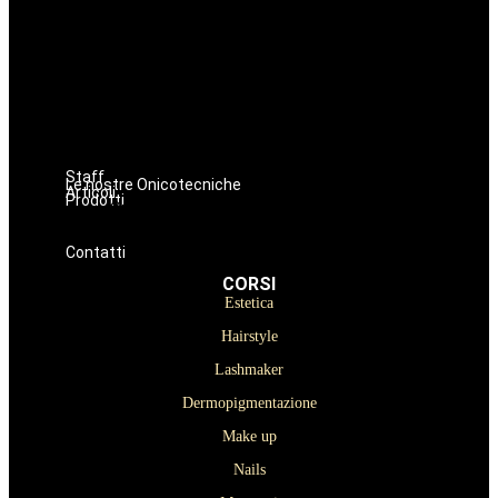
Estetica
Hairstyle
Lashmaker
Dermopigmentazione
Make up
Nails
Massaggi
Avanzamenti
Staff
Le nostre Onicotecniche
Articoli
Prodotti
Oniconails
Prodotti per Estetista a Catania
Prodotti Parrucchiere e Barbiere
Prodotti Trucco semipermanente
Prodotti per ricostruzione unghie
Contatti
CORSI
Estetica
Hairstyle
Lashmaker
Dermopigmentazione
Make up
Nails