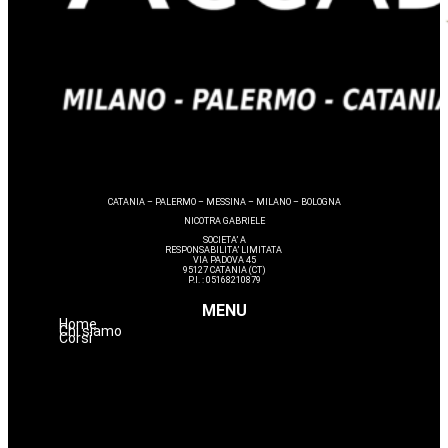
CATANIA – PALERMO – MESSINA – MILANO – BOLOGNA
NICOTRA GABRIELE
SOCIETA’ A
RESPONSABILITA’ LIMITATA
VIA PADOVA 45
95127 CATANIA (CT)
P.I. : 05168210879
MENU
Home
Chi siamo
Corsi
Estetica
Hairstyle
Lashmaker
Dermopigmentazione
Make up