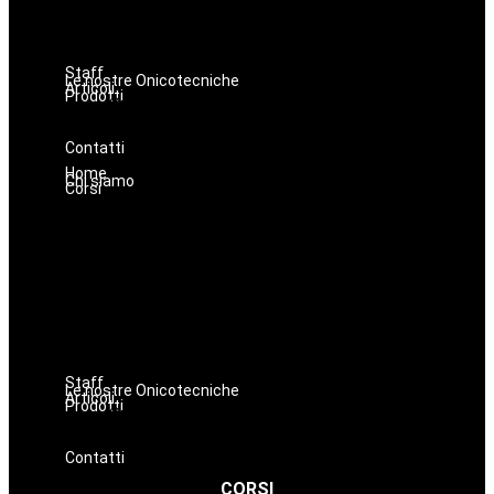
Nails
Massaggi
Avanzamenti
Staff
Le nostre Onicotecniche
Articoli
Prodotti
Oniconails
Prodotti per Estetista a Catania
Prodotti Parrucchiere e Barbiere
Prodotti Trucco semipermanente
Prodotti per ricostruzione unghie
Contatti
Home
Chi siamo
Corsi
Estetica
Hairstyle
Lashmaker
Dermopigmentazione
Make up
Nails
Massaggi
Avanzamenti
Staff
Le nostre Onicotecniche
Articoli
Prodotti
Oniconails
Prodotti per Estetista a Catania
Prodotti Parrucchiere e Barbiere
Prodotti Trucco semipermanente
Prodotti per ricostruzione unghie
Contatti
CORSI