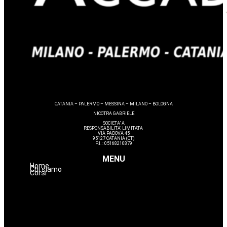
CATANIA – PALERMO – MESSINA – MILANO – BOLOGNA
NICOTRA GABRIELE
SOCIETA’ A
RESPONSABILITA’ LIMITATA
VIA PADOVA 45
95127 CATANIA (CT)
P.I. : 05168210879
MENU
Home
Chi siamo
Corsi
Hairstyle
Lashmaker
Dermopigmentazione
Make up
Nails