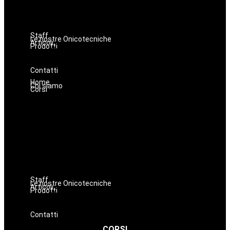
Massaggi
Avanzamenti
Estetica
Staff
Le nostre Onicotecniche
Articoli
Prodotti
Oniconails
Prodotti per Estetista a Catania
Prodotti Parrucchiere e Barbiere
Prodotti Trucco semipermanente
Prodotti per ricostruzione unghie
Contatti
Home
Chi siamo
Corsi
Hairstyle
Lashmaker
Dermopigmentazione
Make up
Nails
Massaggi
Avanzamenti
Estetica
Staff
Le nostre Onicotecniche
Articoli
Prodotti
Oniconails
Prodotti per Estetista a Catania
Prodotti Parrucchiere e Barbiere
Prodotti Trucco semipermanente
Prodotti per ricostruzione unghie
Contatti
CORSI