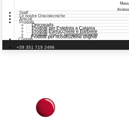
Mass
Avanza
Staff
Le nostre Onicotecniche
Articoli
Prodotti
Oniconails
Prodotti per Estetista a Catania
Prodotti Parrucchiere e Barbiere
Prodotti Trucco semipermanente
Prodotti per ricostruzione unghie
Contatti
+39 351 719 2486