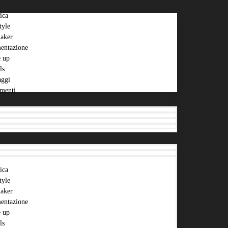
ica
tyle
aker
entazione
 up
ls
aggi
menti
ica
tyle
aker
entazione
 up
ls