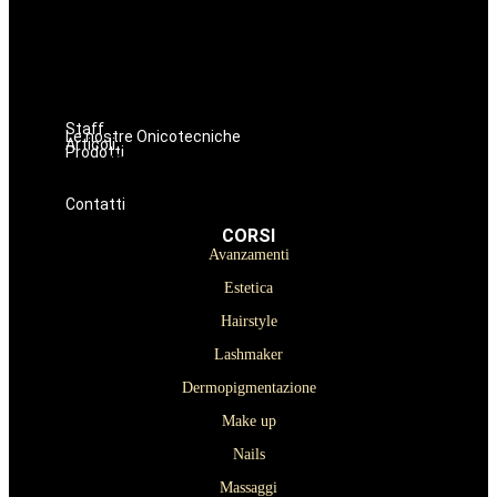
Hairstyle
Lashmaker
Dermopigmentazione
Make up
Nails
Massaggi
Staff
Le nostre Onicotecniche
Articoli
Prodotti
Oniconails
Prodotti per Estetista a Catania
Prodotti Parrucchiere e Barbiere
Prodotti Trucco semipermanente
Prodotti per ricostruzione unghie
Contatti
CORSI
Avanzamenti
Estetica
Hairstyle
Lashmaker
Dermopigmentazione
Make up
Nails
Massaggi