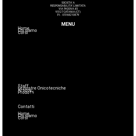
SOCIETA’ A
RESPONSABILITA’ LIMITATA
VIA PADOVA 45
95127 CATANIA (CT)
P.I. : 05168210879
MENU
Home
Chi siamo
Corsi
Avanzamenti
Estetica
Hairstyle
Lashmaker
Dermopigmentazione
Make up
Nails
Massaggi
Staff
Le nostre Onicotecniche
Articoli
Prodotti
Oniconails
Prodotti per Estetista a Catania
Prodotti Parrucchiere e Barbiere
Prodotti Trucco semipermanente
Prodotti per ricostruzione unghie
Contatti
Home
Chi siamo
Corsi
Avanzamenti
Estetica