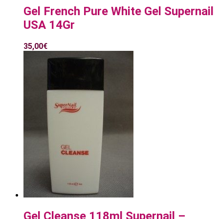
Gel French Pure White Gel Supernail
USA 14Gr
35,00
€
Gel Cleanse 118ml Supernail –