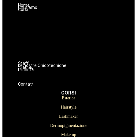
Home
Chi siamo
Corsi
Estetica
Hairstyle
Lashmaker
Dermopigmentazione
Make up
Nails
Massaggi
Avanzamenti
Staff
Le nostre Onicotecniche
Articoli
Prodotti
Oniconails
Prodotti per Estetista a Catania
Prodotti Parrucchiere e Barbiere
Prodotti Trucco semipermanente
Prodotti per ricostruzione unghie
Contatti
CORSI
Estetica
Hairstyle
Lashmaker
Dermopigmentazione
Make up