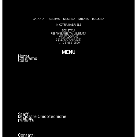
CATANIA – PALERMO – MESSINA – MILANO – BOLOGNA
NICOTRA GABRIELE
SOCIETA’ A
RESPONSABILITA’ LIMITATA
VIA PADOVA 45
95127 CATANIA (CT)
P.I. : 05168210879
MENU
Home
Chi siamo
Corsi
Estetica
Hairstyle
Lashmaker
Dermopigmentazione
Make up
Nails
Massaggi
Avanzamenti
Staff
Le nostre Onicotecniche
Articoli
Prodotti
Oniconails
Prodotti per Estetista a Catania
Prodotti Parrucchiere e Barbiere
Prodotti Trucco semipermanente
Prodotti per ricostruzione unghie
Contatti