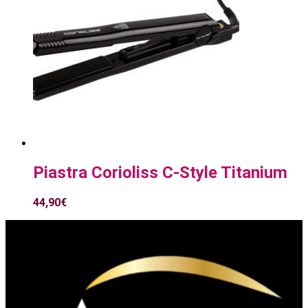
Piastra Corioliss C-Style Titanium
44,90
€