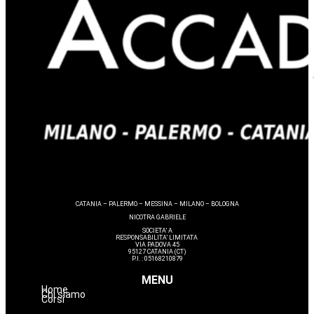
CATANIA – PALERMO – MESSINA – MILANO – BOLOGNA
NICOTRA GABRIELE
SOCIETA’ A
RESPONSABILITA’ LIMITATA
VIA PADOVA 45
95127 CATANIA (CT)
P.I. : 05168210879
MENU
Home
Chi siamo
Corsi
Estetica