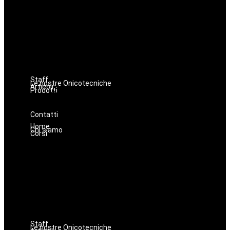
Hairstyle
Lashmaker
Dermopigmentazione
Make up
Nails
Massaggi
Avanzamenti
Staff
Le nostre Onicotecniche
Articoli
Prodotti
Oniconails
Prodotti per Estetista a Catania
Prodotti Parrucchiere e Barbiere
Prodotti Trucco semipermanente
Prodotti per ricostruzione unghie
Contatti
Home
Chi siamo
Corsi
Estetica
Hairstyle
Lashmaker
Dermopigmentazione
Make up
Nails
Massaggi
Avanzamenti
Staff
Le nostre Onicotecniche