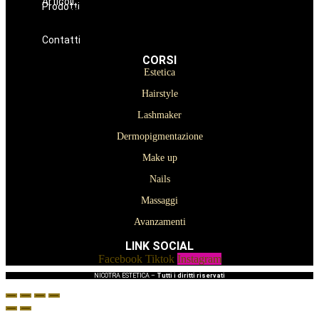
Articoli
Prodotti
Oniconails
Prodotti per Estetista a Catania
Prodotti Parrucchiere e Barbiere
Prodotti Trucco semipermanente
Prodotti per ricostruzione unghie
Contatti
CORSI
Estetica
Hairstyle
Lashmaker
Dermopigmentazione
Make up
Nails
Massaggi
Avanzamenti
LINK SOCIAL
Facebook
Tiktok
Instagram
NICOTRA ESTETICA –
Tutti i diritti riservati