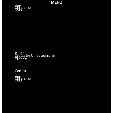
MENU
Home
Chi siamo
Corsi
Estetica
Hairstyle
Lashmaker
Dermopigmentazione
Make up
Nails
Massaggi
Avanzamenti
Staff
Le nostre Onicotecniche
Articoli
Prodotti
Oniconails
Prodotti per Estetista a Catania
Prodotti Parrucchiere e Barbiere
Prodotti Trucco semipermanente
Prodotti per ricostruzione unghie
Contatti
Home
Chi siamo
Corsi
Estetica
Hairstyle
Lashmaker
Dermopigmentazione
Make up
Nails