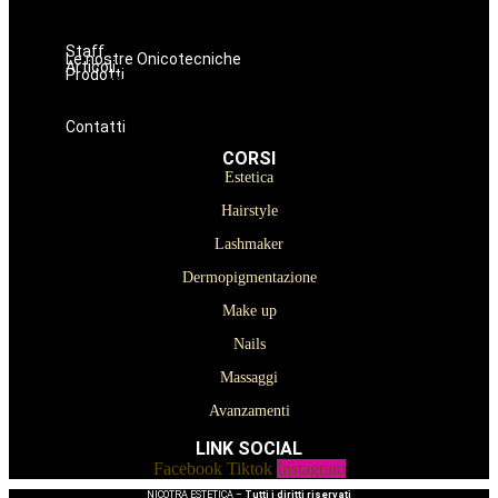
Massaggi
Avanzamenti
Staff
Le nostre Onicotecniche
Articoli
Prodotti
Oniconails
Prodotti per Estetista a Catania
Prodotti Parrucchiere e Barbiere
Prodotti Trucco semipermanente
Prodotti per ricostruzione unghie
Contatti
CORSI
Estetica
Hairstyle
Lashmaker
Dermopigmentazione
Make up
Nails
Massaggi
Avanzamenti
LINK SOCIAL
Facebook
Tiktok
Instagram
NICOTRA ESTETICA –
Tutti i diritti riservati