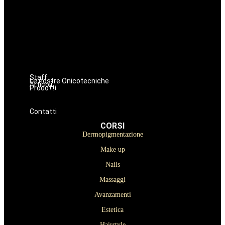
Make up
Nails
Massaggi
Avanzamenti
Estetica
Hairstyle
Lashmaker
Staff
Le nostre Onicotecniche
Articoli
Prodotti
Oniconails
Prodotti per Estetista a Catania
Prodotti Parrucchiere e Barbiere
Prodotti Trucco semipermanente
Prodotti per ricostruzione unghie
Contatti
CORSI
Dermopigmentazione
Make up
Nails
Massaggi
Avanzamenti
Estetica
Hairstyle