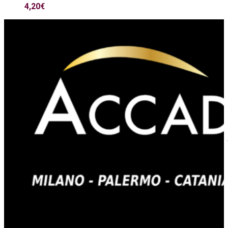
4,20
€