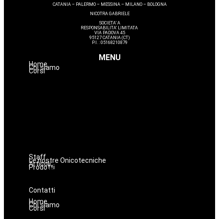
CATANIA – PALERMO – MESSINA – MILANO – BOLOGNA
NICOTRA GABRIELE
SOCIETA’ A
RESPONSABILITA’ LIMITATA
VIA PADOVA 45
95127 CATANIA (CT)
P.I. : 05168210879
MENU
Home
Chi siamo
Corsi
Dermopigmentazione
Make up
Nails
Massaggi
Avanzamenti
Estetica
Hairstyle
Lashmaker
Staff
Le nostre Onicotecniche
Articoli
Prodotti
Oniconails
Prodotti per Estetista a Catania
Prodotti Parrucchiere e Barbiere
Prodotti Trucco semipermanente
Prodotti per ricostruzione unghie
Contatti
Home
Chi siamo
Corsi
Dermopigmentazione