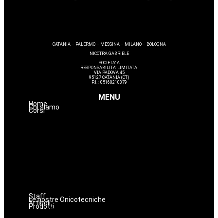
CATANIA – PALERMO – MESSINA – MILANO – BOLOGNA
NICOTRA GABRIELE
SOCIETA’ A
RESPONSABILITA’ LIMITATA
VIA PADOVA 45
95127 CATANIA (CT)
P.I. : 05168210879
MENU
Home
Chi siamo
Corsi
Avanzamenti
Estetica
Hairstyle
Lashmaker
Dermopigmentazione
Make up
Nails
Massaggi
Staff
Le nostre Onicotecniche
Articoli
Prodotti
Oniconails
Prodotti per Estetista a Catania
Prodotti Parrucchiere e Barbiere