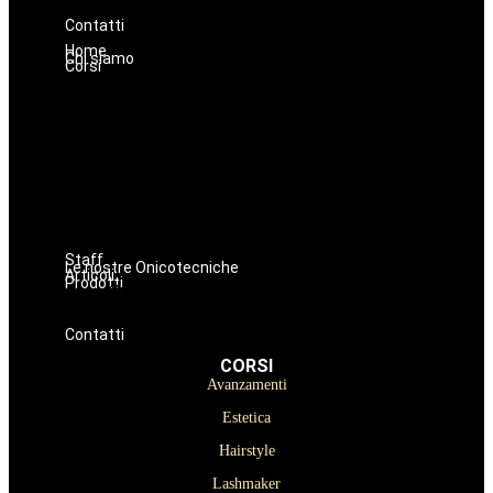
Prodotti Trucco semipermanente
Prodotti per ricostruzione unghie
Contatti
Home
Chi siamo
Corsi
Avanzamenti
Estetica
Hairstyle
Lashmaker
Dermopigmentazione
Make up
Nails
Massaggi
Staff
Le nostre Onicotecniche
Articoli
Prodotti
Oniconails
Prodotti per Estetista a Catania
Prodotti Parrucchiere e Barbiere
Prodotti Trucco semipermanente
Prodotti per ricostruzione unghie
Contatti
CORSI
Avanzamenti
Estetica
Hairstyle
Lashmaker