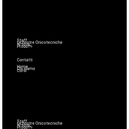
Estetica
Hairstyle
Lashmaker
Dermopigmentazione
Make up
Nails
Massaggi
Staff
Le nostre Onicotecniche
Articoli
Prodotti
Oniconails
Prodotti per Estetista a Catania
Prodotti Parrucchiere e Barbiere
Prodotti Trucco semipermanente
Prodotti per ricostruzione unghie
Contatti
Home
Chi siamo
Corsi
Avanzamenti
Estetica
Hairstyle
Lashmaker
Dermopigmentazione
Make up
Nails
Massaggi
Staff
Le nostre Onicotecniche
Articoli
Prodotti