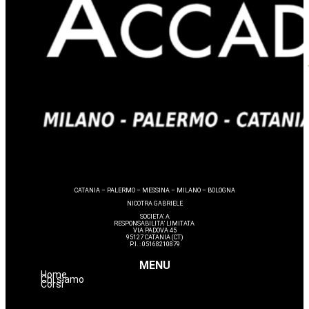
CATANIA – PALERMO – MESSINA – MILANO – BOLOGNA
NICOTRA GABRIELE
SOCIETA’ A
RESPONSABILITA’ LIMITATA
VIA PADOVA 45
95127 CATANIA (CT)
P.I. : 05168210879
MENU
Home
Chi siamo
Corsi
Avanzamenti