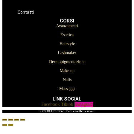
Oniconails
Prodotti per Estetista a Catania
Prodotti Parrucchiere e Barbiere
Prodotti Trucco semipermanente
Prodotti per ricostruzione unghie
Contatti
CORSI
Avanzamenti
Estetica
Hairstyle
Lashmaker
Dermopigmentazione
Make up
Nails
Massaggi
LINK SOCIAL
Facebook
Tiktok
Instagram
NICOTRA ESTETICA –
Tutti i diritti riservati