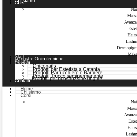
Chi siamo
Corsi
Nai
Mass
Avanza
Estet
Hairs
Lashm
Dermopigm
Make
Staff
Le nostre Onicotecniche
Articoli
Prodotti
Oniconails
Prodotti per Estetista a Catania
Prodotti Parrucchiere e Barbiere
Prodotti Trucco semipermanente
Prodotti per ricostruzione unghie
Contatti
Home
Chi siamo
Corsi
Nai
Mass
Avanza
Estet
Hairs
Lashm