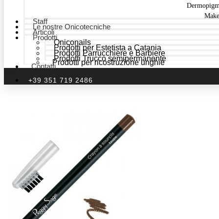
Dermopigm
Make
Staff
Le nostre Onicotecniche
Articoli
Prodotti
Oniconails
Prodotti per Estetista a Catania
Prodotti Parrucchiere e Barbiere
Prodotti Trucco semipermanente
Prodotti per ricostruzione unghie
Contatti
+39 351 719 2486