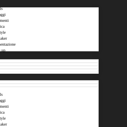
ls
aggi
menti
ica
tyle
aker
entazione
 up
ls
aggi
menti
ica
tyle
aker