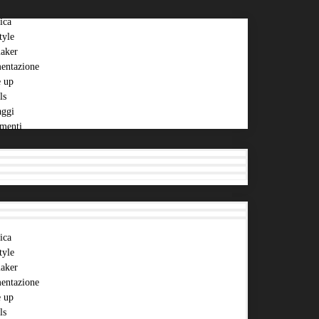
ica
tyle
aker
entazione
 up
ls
aggi
menti
ica
tyle
aker
entazione
 up
ls