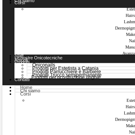
Chi siamo
Corsi
Estet
Hairs
Lashm
Dermopigm
Make
Nai
Mass
Avanza
Staff
Le nostre Onicotecniche
Articoli
Prodotti
Oniconails
Prodotti per Estetista a Catania
Prodotti Parrucchiere e Barbiere
Prodotti Trucco semipermanente
Prodotti per ricostruzione unghie
Contatti
Home
Chi siamo
Corsi
Estet
Hairs
Lashm
Dermopigm
Make
Nai