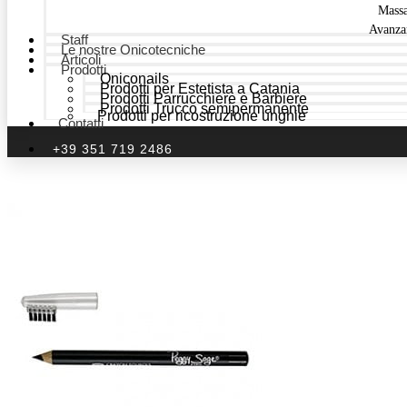
Mass
Avanza
Staff
Le nostre Onicotecniche
Articoli
Prodotti
Oniconails
Prodotti per Estetista a Catania
Prodotti Parrucchiere e Barbiere
Prodotti Trucco semipermanente
Prodotti per ricostruzione unghie
Contatti
+39 351 719 2486