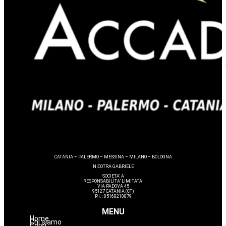
CATANIA – PALERMO – MESSINA – MILANO – BOLOGNA
NICOTRA GABRIELE
SOCIETA’ A
RESPONSABILITA’ LIMITATA
VIA PADOVA 45
95127 CATANIA (CT)
P.I. : 05168210879
MENU
Home
Chi siamo
Corsi