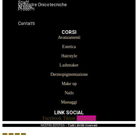
Staff
Le nostre Onicotecniche
Articoli
Prodotti
Oniconails
Prodotti per Estetista a Catania
Prodotti Parrucchiere e Barbiere
Prodotti Trucco semipermanente
Prodotti per ricostruzione unghie
Contatti
CORSI
Avanzamenti
Estetica
Hairstyle
Lashmaker
Dermopigmentazione
Make up
Nails
Massaggi
LINK SOCIAL
Facebook
Tiktok
Instagram
NICOTRA ESTETICA –
Tutti i diritti riservati