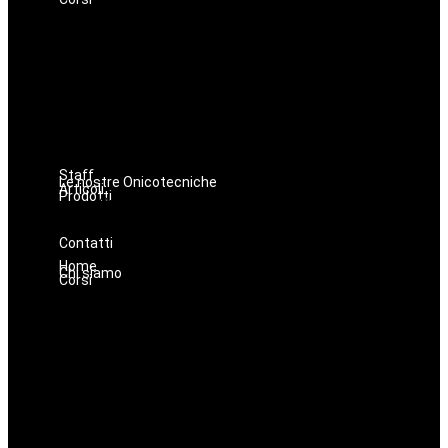
Avanzamenti
Estetica
Hairstyle
Lashmaker
Dermopigmentazione
Make up
Nails
Massaggi
Staff
Le nostre Onicotecniche
Articoli
Prodotti
Oniconails
Prodotti per Estetista a Catania
Prodotti Parrucchiere e Barbiere
Prodotti Trucco semipermanente
Prodotti per ricostruzione unghie
Contatti
Home
Chi siamo
Corsi
Avanzamenti
Estetica
Hairstyle
Lashmaker
Dermopigmentazione
Make up
Nails
Massaggi