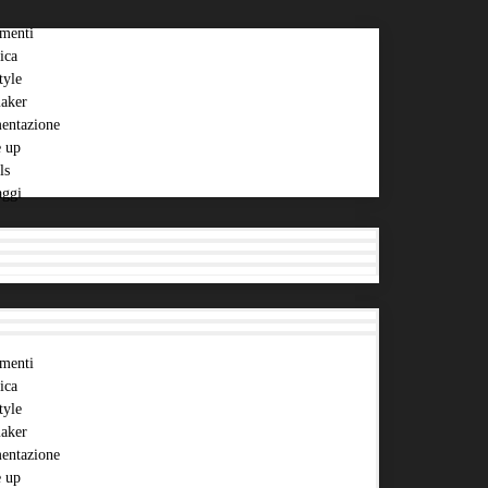
menti
ica
tyle
aker
entazione
 up
ls
aggi
menti
ica
tyle
aker
entazione
 up