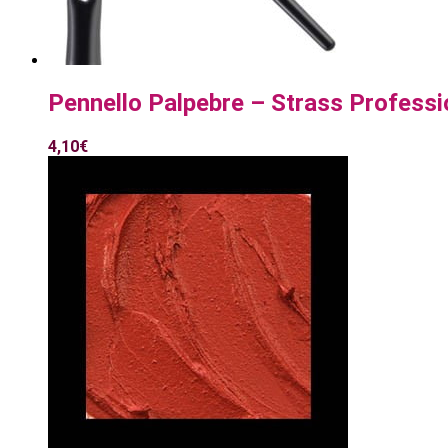
Pennello Palpebre – Strass Profess
4,10
€