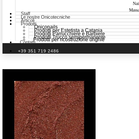
Nai
Mass
Staff
Le nostre Onicotecniche
Articoli
Prodotti
Oniconails
Prodotti per Estetista a Catania
Prodotti Parrucchiere e Barbiere
Prodotti Trucco semipermanente
Prodotti per ricostruzione unghie
Contatti
+39 351 719 2486