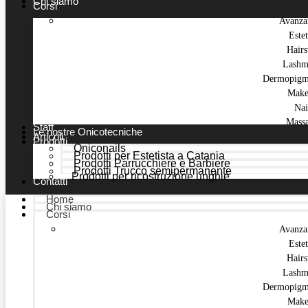
Chi siamo
Corsi
Avanza
Estet
Hairs
Lashm
Dermopigm
Make
Nai
Mass
Staff
Le nostre Onicotecniche
Articoli
Prodotti
Oniconails
Prodotti per Estetista a Catania
Prodotti Parrucchiere e Barbiere
Prodotti Trucco semipermanente
Prodotti per ricostruzione unghie
Contatti
Home
Chi siamo
Corsi
Avanza
Estet
Hairs
Lashm
Dermopigm
Make