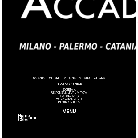
CATANIA – PALERMO – MESSINA – MILANO – BOLOGNA
NICOTRA GABRIELE
SOCIETA’ A
RESPONSABILITA’ LIMITATA
VIA PADOVA 45
95127 CATANIA (CT)
P.I. : 05168210879
MENU
Home
Chi siamo
Corsi
Lashmaker
Dermopigmentazione