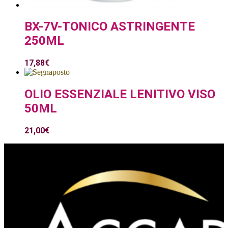
BX-7V-TONICO ASTRINGENTE
250ML
17,88
€
OLIO ESSENZIALE LENITIVO VISO
50ML
21,00
€