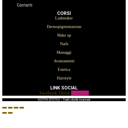
Prodotti Trucco semipermanente
Prodotti per ricostruzione unghie
Contatti
CORSI
Lashmaker
Dermopigmentazione
Make up
Nails
Massaggi
Avanzamenti
Estetica
Hairstyle
LINK SOCIAL
Facebook
Tiktok
Instagram
NICOTRA ESTETICA –
Tutti i diritti riservati