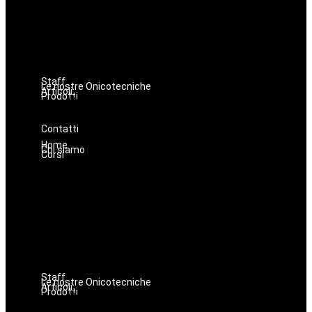
Make up
Nails
Massaggi
Avanzamenti
Estetica
Hairstyle
Staff
Le nostre Onicotecniche
Articoli
Prodotti
Oniconails
Prodotti per Estetista a Catania
Prodotti Parrucchiere e Barbiere
Prodotti Trucco semipermanente
Prodotti per ricostruzione unghie
Contatti
Home
Chi siamo
Corsi
Lashmaker
Dermopigmentazione
Make up
Nails
Massaggi
Avanzamenti
Estetica
Hairstyle
Staff
Le nostre Onicotecniche
Articoli
Prodotti
Oniconails
Prodotti per Estetista a Catania
Prodotti Parrucchiere e Barbiere