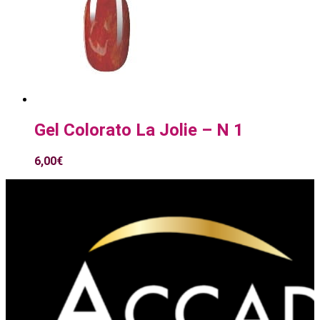
Gel Colorato La Jolie – N 1
6,00
€