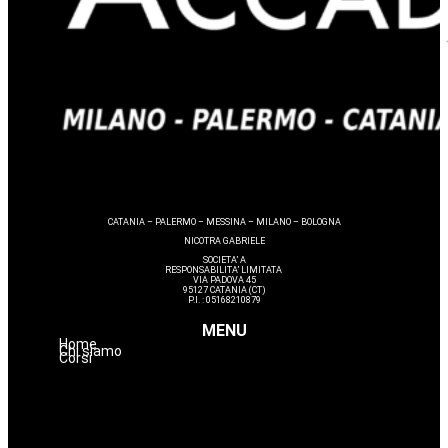
CATANIA – PALERMO – MESSINA – MILANO – BOLOGNA
NICOTRA GABRIELE
SOCIETA’ A
RESPONSABILITA’ LIMITATA
VIA PADOVA 45
95127 CATANIA (CT)
P.I. : 05168210879
MENU
Home
Chi siamo
Corsi
Nails
Massaggi
Avanzamenti
Estetica