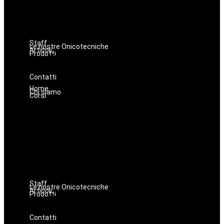
Hairstyle
Lashmaker
Dermopigmentazione
Make up
Staff
Le nostre Onicotecniche
Articoli
Prodotti
Oniconails
Prodotti per Estetista a Catania
Prodotti Parrucchiere e Barbiere
Prodotti Trucco semipermanente
Prodotti per ricostruzione unghie
Contatti
Home
Chi siamo
Corsi
Nails
Massaggi
Avanzamenti
Estetica
Hairstyle
Lashmaker
Dermopigmentazione
Make up
Staff
Le nostre Onicotecniche
Articoli
Prodotti
Oniconails
Prodotti per Estetista a Catania
Prodotti Parrucchiere e Barbiere
Prodotti Trucco semipermanente
Prodotti per ricostruzione unghie
Contatti