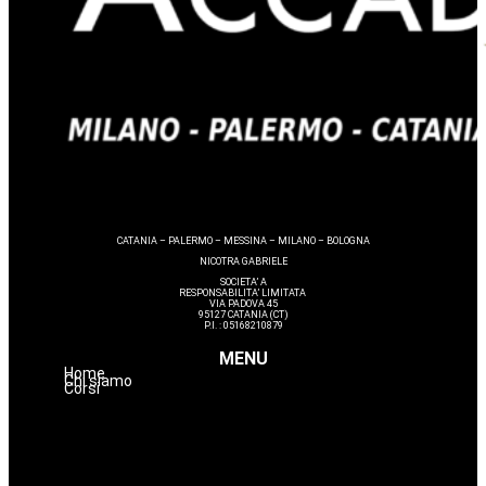
CATANIA – PALERMO – MESSINA – MILANO – BOLOGNA
NICOTRA GABRIELE
SOCIETA’ A
RESPONSABILITA’ LIMITATA
VIA PADOVA 45
95127 CATANIA (CT)
P.I. : 05168210879
MENU
Home
Chi siamo
Corsi
Lashmaker
Dermopigmentazione
Make up
Nails