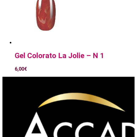
Gel Colorato La Jolie – N 1
6,00
€