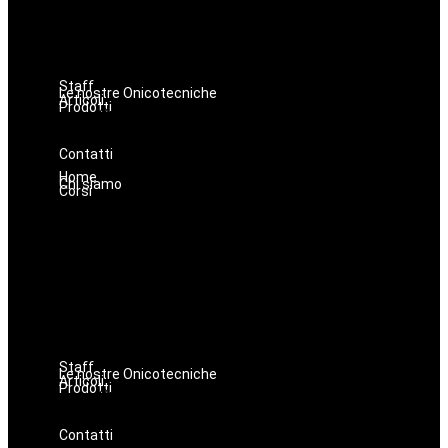
Massaggi
Avanzamenti
Estetica
Hairstyle
Staff
Le nostre Onicotecniche
Articoli
Prodotti
Oniconails
Prodotti per Estetista a Catania
Prodotti Parrucchiere e Barbiere
Prodotti Trucco semipermanente
Prodotti per ricostruzione unghie
Contatti
Home
Chi siamo
Corsi
Lashmaker
Dermopigmentazione
Make up
Nails
Massaggi
Avanzamenti
Estetica
Hairstyle
Staff
Le nostre Onicotecniche
Articoli
Prodotti
Oniconails
Prodotti per Estetista a Catania
Prodotti Parrucchiere e Barbiere
Prodotti Trucco semipermanente
Prodotti per ricostruzione unghie
Contatti