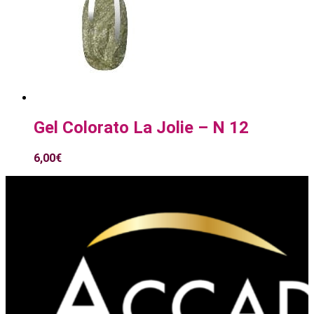
Gel Colorato La Jolie – N 12
6,00
€