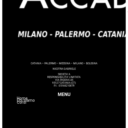
CATANIA – PALERMO – MESSINA – MILANO – BOLOGNA
NICOTRA GABRIELE
SOCIETA’ A
RESPONSABILITA’ LIMITATA
VIA PADOVA 45
95127 CATANIA (CT)
P.I. : 05168210879
MENU
Home
Chi siamo
Corsi
Avanzamenti
Estetica
Hairstyle
Lashmaker