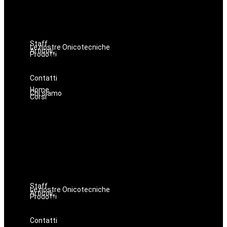
Dermopigmentazione
Make up
Nails
Massaggi
Staff
Le nostre Onicotecniche
Articoli
Prodotti
Oniconails
Prodotti per Estetista a Catania
Prodotti Parrucchiere e Barbiere
Prodotti Trucco semipermanente
Prodotti per ricostruzione unghie
Contatti
Home
Chi siamo
Corsi
Avanzamenti
Estetica
Hairstyle
Lashmaker
Dermopigmentazione
Make up
Nails
Massaggi
Staff
Le nostre Onicotecniche
Articoli
Prodotti
Oniconails
Prodotti per Estetista a Catania
Prodotti Parrucchiere e Barbiere
Prodotti Trucco semipermanente
Prodotti per ricostruzione unghie
Contatti