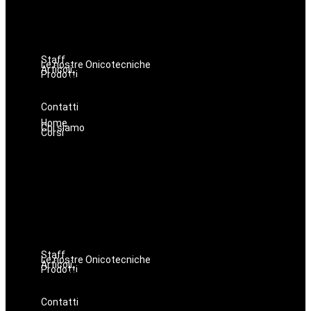
Make up
Nails
Massaggi
Avanzamenti
Staff
Le nostre Onicotecniche
Articoli
Prodotti
Oniconails
Prodotti per Estetista a Catania
Prodotti Parrucchiere e Barbiere
Prodotti Trucco semipermanente
Prodotti per ricostruzione unghie
Contatti
Home
Chi siamo
Corsi
Estetica
Hairstyle
Lashmaker
Dermopigmentazione
Make up
Nails
Massaggi
Avanzamenti
Staff
Le nostre Onicotecniche
Articoli
Prodotti
Oniconails
Prodotti per Estetista a Catania
Prodotti Parrucchiere e Barbiere
Prodotti Trucco semipermanente
Prodotti per ricostruzione unghie
Contatti