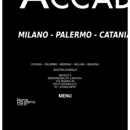
CATANIA – PALERMO – MESSINA – MILANO – BOLOGNA
NICOTRA GABRIELE
SOCIETA’ A
RESPONSABILITA’ LIMITATA
VIA PADOVA 45
95127 CATANIA (CT)
P.I. : 05168210879
MENU
Home
Chi siamo
Corsi
Estetica
Hairstyle
Lashmaker
Dermopigmentazione