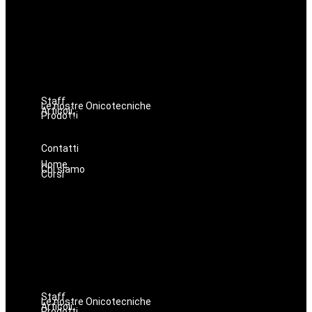
Avanzamenti
Estetica
Hairstyle
Lashmaker
Dermopigmentazione
Make up
Nails
Staff
Le nostre Onicotecniche
Articoli
Prodotti
Oniconails
Prodotti per Estetista a Catania
Prodotti Parrucchiere e Barbiere
Prodotti Trucco semipermanente
Prodotti per ricostruzione unghie
Contatti
Home
Chi siamo
Corsi
Massaggi
Avanzamenti
Estetica
Hairstyle
Lashmaker
Dermopigmentazione
Make up
Nails
Staff
Le nostre Onicotecniche
Articoli
Prodotti