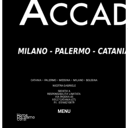
CATANIA – PALERMO – MESSINA – MILANO – BOLOGNA
NICOTRA GABRIELE
SOCIETA’ A
RESPONSABILITA’ LIMITATA
VIA PADOVA 45
95127 CATANIA (CT)
P.I. : 05168210879
MENU
Home
Chi siamo
Corsi
Massaggi