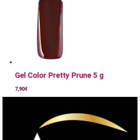
Gel Color Pretty Prune 5 g
7,90
€