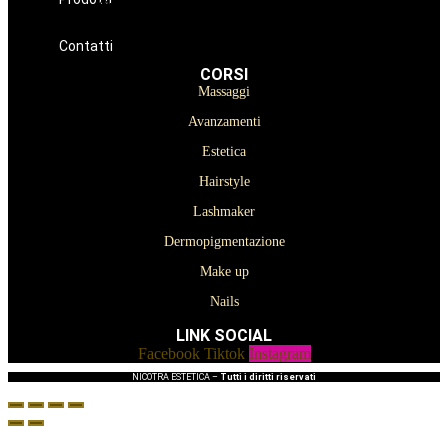
Oniconails
Prodotti per Estetista a Catania
Prodotti Parrucchiere e Barbiere
Prodotti Trucco semipermanente
Prodotti per ricostruzione unghie
Contatti
CORSI
Massaggi
Avanzamenti
Estetica
Hairstyle
Lashmaker
Dermopigmentazione
Make up
Nails
LINK SOCIAL
Facebook
Tiktok
Instagram
NICOTRA ESTETICA –
Tutti i diritti riservati