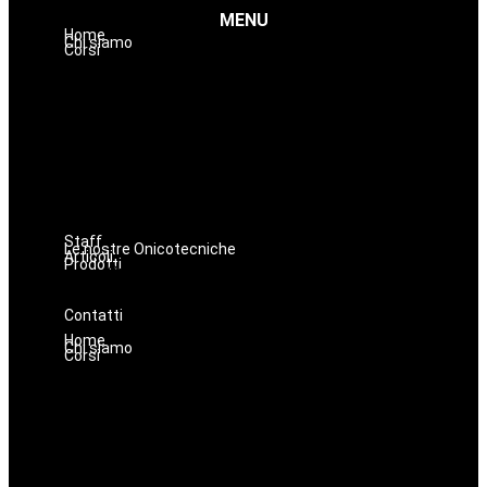
MENU
Home
Chi siamo
Corsi
Estetica
Hairstyle
Lashmaker
Dermopigmentazione
Make up
Nails
Massaggi
Avanzamenti
Staff
Le nostre Onicotecniche
Articoli
Prodotti
Oniconails
Prodotti per Estetista a Catania
Prodotti Parrucchiere e Barbiere
Prodotti Trucco semipermanente
Prodotti per ricostruzione unghie
Contatti
Home
Chi siamo
Corsi
Estetica
Hairstyle
Lashmaker
Dermopigmentazione
Make up