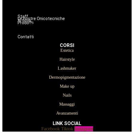
Nails
Massaggi
Avanzamenti
Staff
Le nostre Onicotecniche
Articoli
Prodotti
Oniconails
Prodotti per Estetista a Catania
Prodotti Parrucchiere e Barbiere
Prodotti Trucco semipermanente
Prodotti per ricostruzione unghie
Contatti
CORSI
Estetica
Hairstyle
Lashmaker
Dermopigmentazione
Make up
Nails
Massaggi
Avanzamenti
LINK SOCIAL
Facebook
Tiktok
Instagram