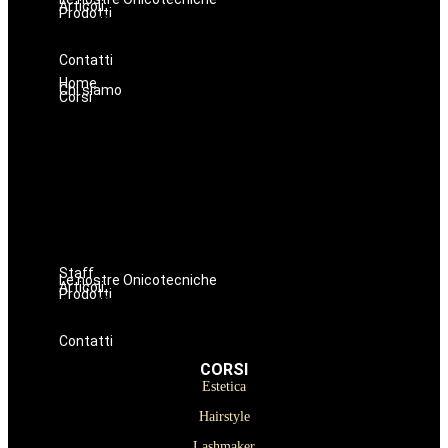
Articoli
Prodotti
Oniconails
Prodotti per Estetista a Catania
Prodotti Parrucchiere e Barbiere
Prodotti Trucco semipermanente
Prodotti per ricostruzione unghie
Contatti
Home
Chi siamo
Corsi
Estetica
Hairstyle
Lashmaker
Dermopigmentazione
Make up
Nails
Massaggi
Avanzamenti
Staff
Le nostre Onicotecniche
Articoli
Prodotti
Oniconails
Prodotti per Estetista a Catania
Prodotti Parrucchiere e Barbiere
Prodotti Trucco semipermanente
Prodotti per ricostruzione unghie
Contatti
CORSI
Estetica
Hairstyle
Lashmaker