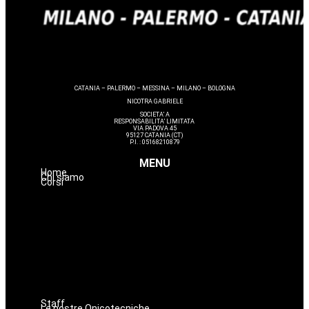
CATANIA – PALERMO – MESSINA – MILANO – BOLOGNA
NICOTRA GABRIELE
SOCIETA’ A
RESPONSABILITA’ LIMITATA
VIA PADOVA 45
95127 CATANIA (CT)
P.I. : 05168210879
MENU
Home
Chi siamo
Corsi
Estetica
Hairstyle
Lashmaker
Dermopigmentazione
Make up
Nails
Massaggi
Avanzamenti
Staff
Le nostre Onicotecniche