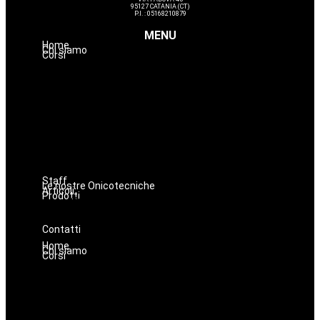
95127 CATANIA (CT)
P.I. : 05168210879
MENU
Home
Chi siamo
Corsi
Estetica
Hairstyle
Lashmaker
Dermopigmentazione
Make up
Nails
Massaggi
Avanzamenti
Staff
Le nostre Onicotecniche
Articoli
Prodotti
Oniconails
Prodotti per Estetista a Catania
Prodotti Parrucchiere e Barbiere
Prodotti Trucco semipermanente
Prodotti per ricostruzione unghie
Contatti
Home
Chi siamo
Corsi
Estetica
Hairstyle
Lashmaker
Dermopigmentazione