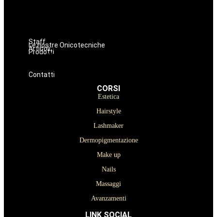
Make up
Nails
Massaggi
Avanzamenti
Staff
Le nostre Onicotecniche
Articoli
Prodotti
Oniconails
Prodotti per Estetista a Catania
Prodotti Parrucchiere e Barbiere
Prodotti Trucco semipermanente
Prodotti per ricostruzione unghie
Contatti
CORSI
Estetica
Hairstyle
Lashmaker
Dermopigmentazione
Make up
Nails
Massaggi
Avanzamenti
LINK SOCIAL