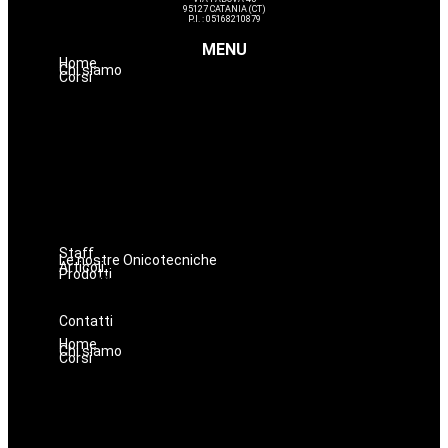
95127 CATANIA (CT)
P.I. : 05168210879
MENU
Home
Chi siamo
Corsi
Avanzamenti
Estetica
Hairstyle
Lashmaker
Dermopigmentazione
Make up
Nails
Massaggi
Staff
Le nostre Onicotecniche
Articoli
Prodotti
Oniconails
Prodotti per Estetista a Catania
Prodotti Parrucchiere e Barbiere
Prodotti Trucco semipermanente
Prodotti per ricostruzione unghie
Contatti
Home
Chi siamo
Corsi
Avanzamenti
Estetica
Hairstyle
Lashmaker