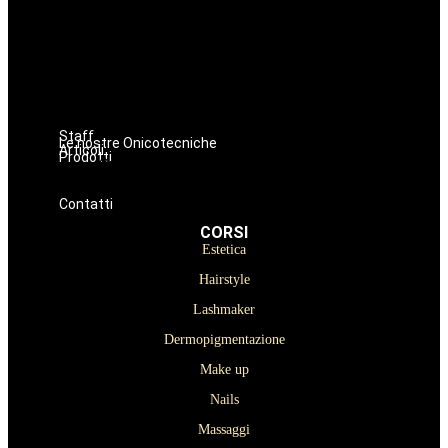
Hairstyle
Lashmaker
Dermopigmentazione
Make up
Nails
Massaggi
Avanzamenti
Staff
Le nostre Onicotecniche
Articoli
Prodotti
Oniconails
Prodotti per Estetista a Catania
Prodotti Parrucchiere e Barbiere
Prodotti Trucco semipermanente
Prodotti per ricostruzione unghie
Contatti
CORSI
Estetica
Hairstyle
Lashmaker
Dermopigmentazione
Make up
Nails
Massaggi