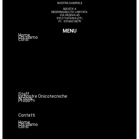
NICOTRA GABRIELE
SOCIETA’ A
RESPONSABILITA’ LIMITATA
VIA PADOVA 45
95127 CATANIA (CT)
P.I. : 05168210879
MENU
Home
Chi siamo
Corsi
Estetica
Hairstyle
Lashmaker
Dermopigmentazione
Make up
Nails
Massaggi
Avanzamenti
Staff
Le nostre Onicotecniche
Articoli
Prodotti
Oniconails
Prodotti per Estetista a Catania
Prodotti Parrucchiere e Barbiere
Prodotti Trucco semipermanente
Prodotti per ricostruzione unghie
Contatti
Home
Chi siamo
Corsi
Estetica