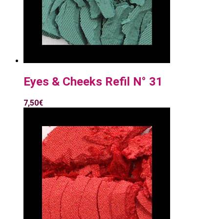
Eyes & Cheeks Refil N° 31
7,50
€