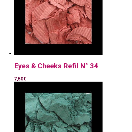
Eyes & Cheeks Refil N° 34
7,50
€