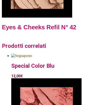
Eyes & Cheeks Refil N° 42
Prodotti correlati
Special Color Blu
12,00
€