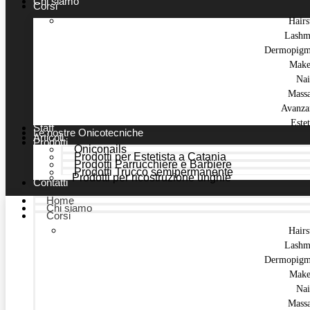
Chi siamo
Corsi
Hairs
Lashm
Dermopigm
Make
Nai
Mass
Avanza
Estet
Staff
Le nostre Onicotecniche
Articoli
Prodotti
Oniconails
Prodotti per Estetista a Catania
Prodotti Parrucchiere e Barbiere
Prodotti Trucco semipermanente
Prodotti per ricostruzione unghie
Contatti
Home
Chi siamo
Corsi
Hairs
Lashm
Dermopigm
Make
Nai
Mass