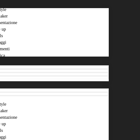
tyle
aker
entazione
 up
ls
aggi
menti
ica
tyle
aker
entazione
 up
ls
aggi