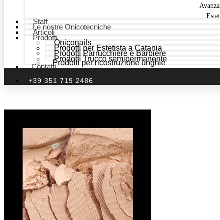
Avanza
Estet
Staff
Le nostre Onicotecniche
Articoli
Prodotti
Oniconails
Prodotti per Estetista a Catania
Prodotti Parrucchiere e Barbiere
Prodotti Trucco semipermanente
Prodotti per ricostruzione unghie
Contatti
+39 351 719 2486