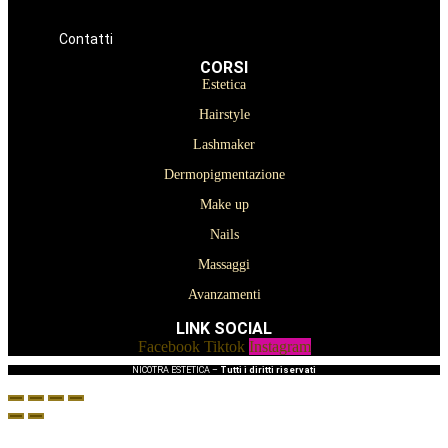
Prodotti per Estetista a Catania
Prodotti Parrucchiere e Barbiere
Prodotti Trucco semipermanente
Prodotti per ricostruzione unghie
Contatti
CORSI
Estetica
Hairstyle
Lashmaker
Dermopigmentazione
Make up
Nails
Massaggi
Avanzamenti
LINK SOCIAL
Facebook
Tiktok
Instagram
NICOTRA ESTETICA –
Tutti i diritti riservati