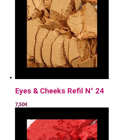
Eyes & Cheeks Refil N° 24
7,50
€