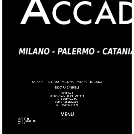
CATANIA – PALERMO – MESSINA – MILANO – BOLOGNA
NICOTRA GABRIELE
SOCIETA’ A
RESPONSABILITA’ LIMITATA
VIA PADOVA 45
95127 CATANIA (CT)
P.I. : 05168210879
MENU
Home
Chi siamo
Corsi
Estetica