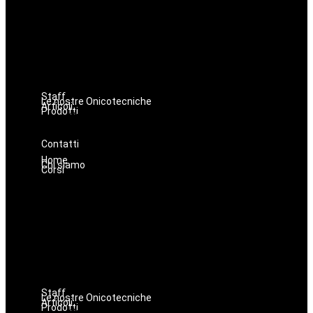
Hairstyle
Lashmaker
Dermopigmentazione
Make up
Nails
Massaggi
Avanzamenti
Staff
Le nostre Onicotecniche
Articoli
Prodotti
Oniconails
Prodotti per Estetista a Catania
Prodotti Parrucchiere e Barbiere
Prodotti Trucco semipermanente
Prodotti per ricostruzione unghie
Contatti
Home
Chi siamo
Corsi
Estetica
Hairstyle
Lashmaker
Dermopigmentazione
Make up
Nails
Massaggi
Avanzamenti
Staff
Le nostre Onicotecniche
Articoli
Prodotti
Oniconails