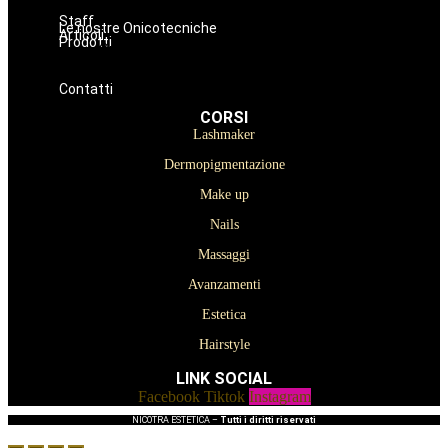
Hairstyle
Staff
Le nostre Onicotecniche
Articoli
Prodotti
Oniconails
Prodotti per Estetista a Catania
Prodotti Parrucchiere e Barbiere
Prodotti Trucco semipermanente
Prodotti per ricostruzione unghie
Contatti
CORSI
Lashmaker
Dermopigmentazione
Make up
Nails
Massaggi
Avanzamenti
Estetica
Hairstyle
LINK SOCIAL
Facebook
Tiktok
Instagram
NICOTRA ESTETICA –
Tutti i diritti riservati