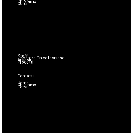
Chi siamo
Corsi
Lashmaker
Dermopigmentazione
Make up
Nails
Massaggi
Avanzamenti
Estetica
Hairstyle
Staff
Le nostre Onicotecniche
Articoli
Prodotti
Oniconails
Prodotti per Estetista a Catania
Prodotti Parrucchiere e Barbiere
Prodotti Trucco semipermanente
Prodotti per ricostruzione unghie
Contatti
Home
Chi siamo
Corsi
Lashmaker
Dermopigmentazione
Make up
Nails
Massaggi
Avanzamenti
Estetica