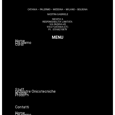
CATANIA – PALERMO – MESSINA – MILANO – BOLOGNA
NICOTRA GABRIELE
SOCIETA’ A
RESPONSABILITA’ LIMITATA
VIA PADOVA 45
95127 CATANIA (CT)
P.I. : 05168210879
MENU
Home
Chi siamo
Corsi
Estetica
Hairstyle
Lashmaker
Dermopigmentazione
Make up
Nails
Massaggi
Avanzamenti
Staff
Le nostre Onicotecniche
Articoli
Prodotti
Oniconails
Prodotti per Estetista a Catania
Prodotti Parrucchiere e Barbiere
Prodotti Trucco semipermanente
Prodotti per ricostruzione unghie
Contatti
Home
Chi siamo