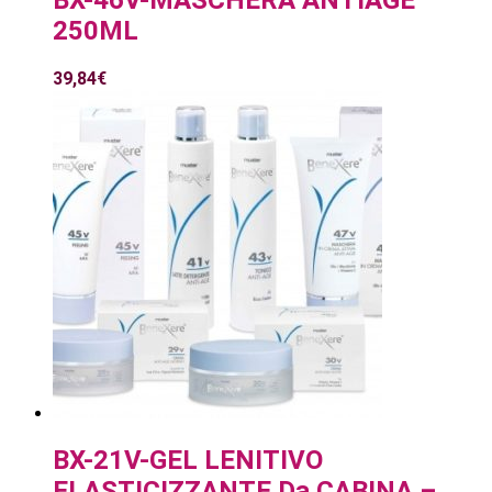
250ML
39,84
€
BX-21V-GEL LENITIVO
ELASTICIZZANTE Da CABINA –