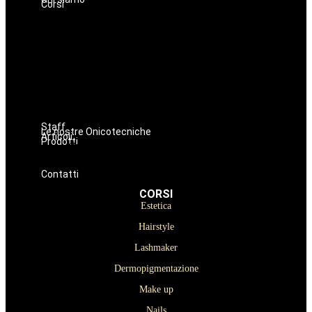
Corsi
Estetica
Hairstyle
Lashmaker
Dermopigmentazione
Make up
Nails
Massaggi
Avanzamenti
Staff
Le nostre Onicotecniche
Articoli
Prodotti
Oniconails
Prodotti per Estetista a Catania
Prodotti Parrucchiere e Barbiere
Prodotti Trucco semipermanente
Prodotti per ricostruzione unghie
Contatti
CORSI
Estetica
Hairstyle
Lashmaker
Dermopigmentazione
Make up
Nails