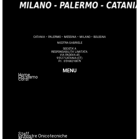
CATANIA – PALERMO – MESSINA – MILANO – BOLOGNA
NICOTRA GABRIELE
SOCIETA’ A
RESPONSABILITA’ LIMITATA
VIA PADOVA 45
95127 CATANIA (CT)
P.I. : 05168210879
MENU
Home
Chi siamo
Corsi
Estetica
Hairstyle
Lashmaker
Dermopigmentazione
Make up
Nails
Massaggi
Avanzamenti
Staff
Le nostre Onicotecniche
Articoli