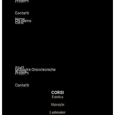
Prodotti
Oniconails
Prodotti per Estetista a Catania
Prodotti Parrucchiere e Barbiere
Prodotti Trucco semipermanente
Prodotti per ricostruzione unghie
Contatti
Home
Chi siamo
Corsi
Estetica
Hairstyle
Lashmaker
Dermopigmentazione
Make up
Nails
Massaggi
Avanzamenti
Staff
Le nostre Onicotecniche
Articoli
Prodotti
Oniconails
Prodotti per Estetista a Catania
Prodotti Parrucchiere e Barbiere
Prodotti Trucco semipermanente
Prodotti per ricostruzione unghie
Contatti
CORSI
Estetica
Hairstyle
Lashmaker