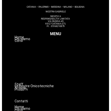
CATANIA – PALERMO – MESSINA – MILANO – BOLOGNA
NICOTRA GABRIELE
SOCIETA’ A
RESPONSABILITA’ LIMITATA
VIA PADOVA 45
95127 CATANIA (CT)
P.I. : 05168210879
MENU
Home
Chi siamo
Corsi
Estetica
Hairstyle
Lashmaker
Dermopigmentazione
Make up
Nails
Massaggi
Avanzamenti
Staff
Le nostre Onicotecniche
Articoli
Prodotti
Oniconails
Prodotti per Estetista a Catania
Prodotti Parrucchiere e Barbiere
Prodotti Trucco semipermanente
Prodotti per ricostruzione unghie
Contatti
Home
Chi siamo
Corsi