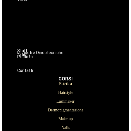
Estetica
Hairstyle
Lashmaker
Dermopigmentazione
Make up
Nails
Massaggi
Avanzamenti
Staff
Le nostre Onicotecniche
Articoli
Prodotti
Oniconails
Prodotti per Estetista a Catania
Prodotti Parrucchiere e Barbiere
Prodotti Trucco semipermanente
Prodotti per ricostruzione unghie
Contatti
CORSI
Estetica
Hairstyle
Lashmaker
Dermopigmentazione
Make up
Nails